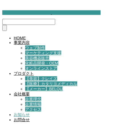
HOME
事業内容
ウェブ制作
マーケティング支援
美容機器販売
化粧品開発・OEM
オンラインストア
プロダクト
【美容】クレイズ
【医療】カタリヨメディカル
【メーカー】BELQU
会社概要
企業理念
企業情報
アクセス
お知らせ
お問合せ