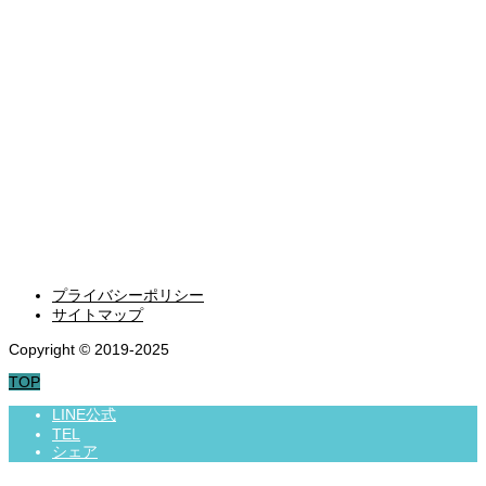
ウェブ制作
MARKETING
マーケティング
EQUIPMENT
美容機器販売
COSMETIC
化粧品製造・OEM
プライバシーポリシー
サイトマップ
Copyright © 2019-2025
TOP
LINE公式
TEL
シェア